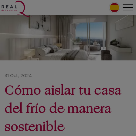
Pasar al contenido principal
Home
Tog
nav
Main navigation
31 Oct, 2024
Cómo aislar tu casa
del frío de manera
sostenible