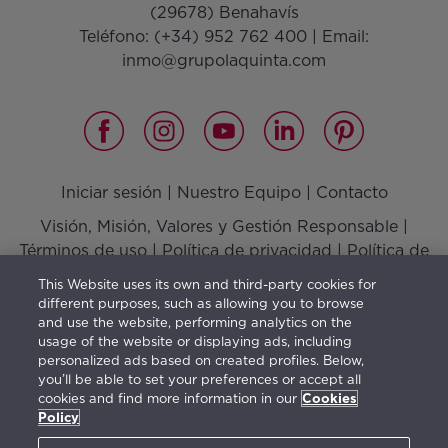
(29678) Benahavís
Teléfono:
(+34) 952 762 400
| Email:
inmo@grupolaquinta.com
Iniciar sesión
|
Nuestro Equipo
|
Contacto
Visión, Misión, Valores y Gestión Responsable
|
Términos de uso
|
Política de privacidad
|
Política de
cookies
This Website uses its own and third-party cookies for
different purposes, such as allowing you to browse
and use the website, performing analytics on the
usage of the website or displaying ads, including
El mobiliario indica una posible distribución y no está
personalized ads based on created profiles. Below,
you’ll be able to set your preferences or accept all
incluido en la venta. La información facilitada con este
cookies and find more information in our
Cookies
contenido es orientativa y de carácter general estando
Policy
sujeta a posibles cambios.