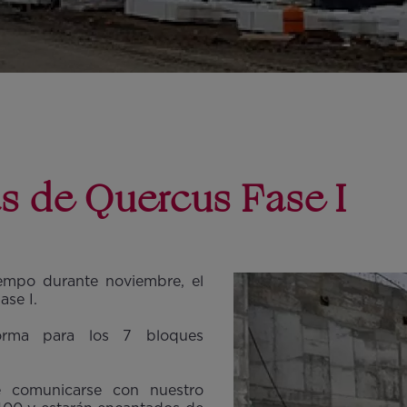
s de Quercus Fase I
iempo durante noviembre, el
se I.
orma para los 7 bloques
e comunicarse con nuestro