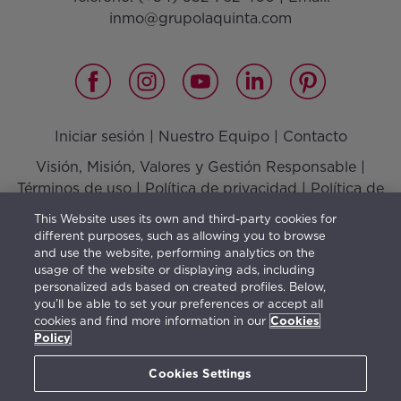
inmo@grupolaquinta.com
Iniciar sesión
|
Nuestro Equipo
|
Contacto
Visión, Misión, Valores y Gestión Responsable
|
Términos de uso
|
Política de privacidad
|
Política de
cookies
This Website uses its own and third-party cookies for
different purposes, such as allowing you to browse
and use the website, performing analytics on the
usage of the website or displaying ads, including
El mobiliario indica una posible distribución y no está
personalized ads based on created profiles. Below,
you’ll be able to set your preferences or accept all
incluido en la venta. La información facilitada con este
cookies and find more information in our
Cookies
contenido es orientativa y de carácter general estando
Policy
sujeta a posibles cambios.
Cookies Settings