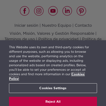
Iniciar sesión
|
Nuestro Equipo
|
Contacto
Visión, Misión, Valores y Gestión Responsable
|
Términos de uso
|
Política de privacidad
|
Política de
cookies
This Website uses its own and third-party cookies for
different purposes, such as allowing you to browse
and use the website, performing analytics on the
usage of the website or displaying ads, including
El mobiliario indica una posible distribución y no está
personalized ads based on created profiles. Below,
you’ll be able to set your preferences or accept all
incluido en la venta. La información facilitada con este
cookies and find more information in our
Cookies
contenido es orientativa y de carácter general estando
Policy
sujeta a posibles cambios.
Cookies Settings
Reject All