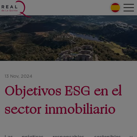
Pasar al contenido principal
Home
Tog
nav
Main navigation
13 Nov, 2024
Objetivos ESG en el
sector inmobiliario