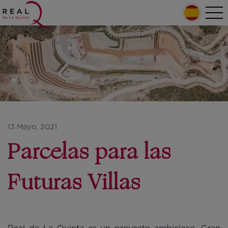
Pasar al contenido principal
Home
Tog
nav
Main navigation
13 Mayo, 2021
Parcelas para las
Futuras Villas