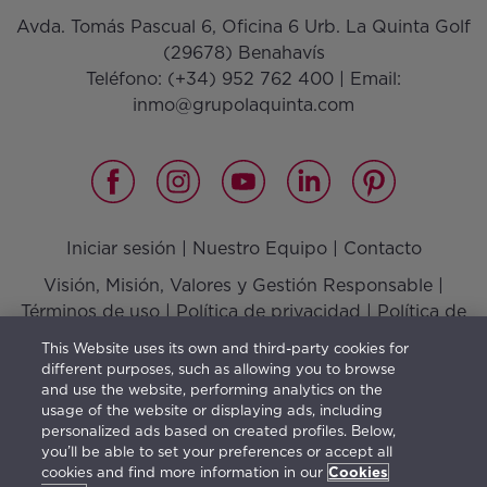
Avda. Tomás Pascual 6, Oficina 6 Urb. La Quinta Golf
(29678) Benahavís
Teléfono:
(+34) 952 762 400
| Email:
inmo@grupolaquinta.com
Iniciar sesión
|
Nuestro Equipo
|
Contacto
Visión, Misión, Valores y Gestión Responsable
|
Términos de uso
|
Política de privacidad
|
Política de
cookies
This Website uses its own and third-party cookies for
different purposes, such as allowing you to browse
and use the website, performing analytics on the
usage of the website or displaying ads, including
El mobiliario indica una posible distribución y no está
personalized ads based on created profiles. Below,
you’ll be able to set your preferences or accept all
incluido en la venta. La información facilitada con este
cookies and find more information in our
Cookies