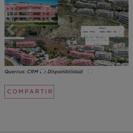
Quercus: CRM de Disponibilidad
M
COMPARTIR