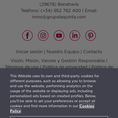
(29678) Benahavís
Teléfono:
(+34) 952 762 400
| Email:
inmo@grupolaquinta.com
Iniciar sesión
|
Nuestro Equipo
|
Contacto
Visión, Misión, Valores y Gestión Responsable
|
Términos de uso
|
Política de privacidad
|
Política de
cookies
This Website uses its own and third-party cookies for
different purposes, such as allowing you to browse
and use the website, performing analytics on the
usage of the website or displaying ads, including
El mobiliario indica una posible distribución y no está
personalized ads based on created profiles. Below,
you’ll be able to set your preferences or accept all
incluido en la venta. La información facilitada con este
cookies and find more information in our
Cookies
contenido es orientativa y de carácter general estando
Policy