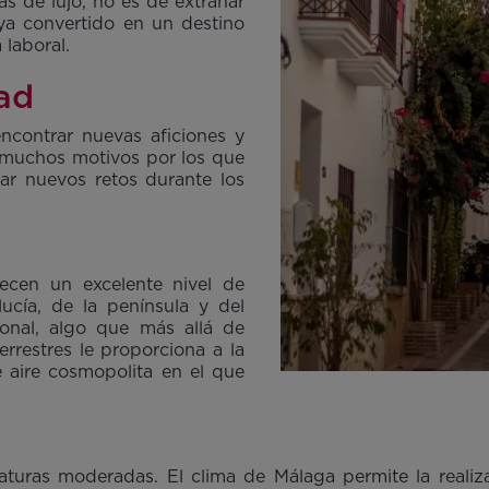
as de lujo, no es de extrañar
ya convertido en un destino
a laboral.
ad
ncontrar nuevas aficiones y
n muchos motivos por los que
ar nuevos retos durante los
recen un excelente nivel de
ucía, de la península y del
onal, algo que más allá de
rrestres le proporciona a la
e aire cosmopolita en el que
turas moderadas. El clima de Málaga permite la realizac