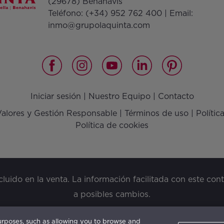
(29678) Benahavís
Teléfono:
(+34) 952 762 400
| Email:
inmo@grupolaquinta.com
Iniciar sesión
|
Nuestro Equipo
|
Contacto
 Valores y Gestión Responsable
|
Términos de uso
|
Polític
Política de cookies
ncluido en la venta. La información facilitada con este con
a posibles cambios.
purposes, such as allowing you to browse and