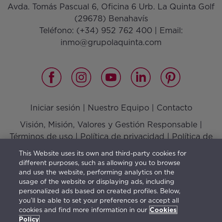
Avda. Tomás Pascual 6, Oficina 6 Urb. La Quinta Golf
(29678) Benahavís
Teléfono:
(+34) 952 762 400
| Email:
inmo@grupolaquinta.com
Iniciar sesión
|
Nuestro Equipo
|
Contacto
Visión, Misión, Valores y Gestión Responsable
|
Términos de uso
|
Política de privacidad
|
Política de
cookies
This Website uses its own and third-party cookies for
different purposes, such as allowing you to browse
and use the website, performing analytics on the
usage of the website or displaying ads, including
El mobiliario indica una posible distribución y no está
personalized ads based on created profiles. Below,
you’ll be able to set your preferences or accept all
incluido en la venta. La información facilitada con este
cookies and find more information in our
Cookies
contenido es orientativa y de carácter general estando
Policy